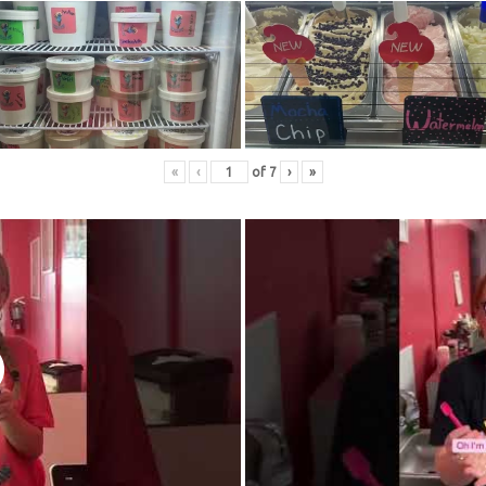
«
‹
of
7
›
»